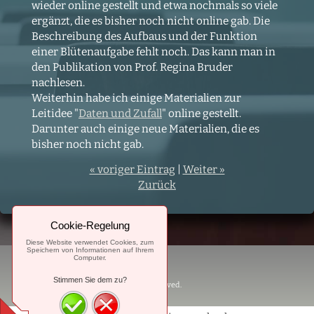
wieder online gestellt und etwa nochmals so viele
ergänzt, die es bisher noch nicht online gab. Die
Beschreibung des Aufbaus und der Funktion
einer Blütenaufgabe fehlt noch. Das kann man in
den Publikation von Prof. Regina Bruder
nachlesen.
Weiterhin habe ich einige Materialien zur
Leitidee "
Daten und Zufall
" online gestellt.
Darunter auch einige neue Materialien, die es
bisher noch nicht gab.
« voriger Eintrag
|
Weiter »
Zurück
Cookie-Regelung
Diese Website verwendet Cookies, zum
Speichern von Informationen auf Ihrem
Computer.
Mister-Müller
Stimmen Sie dem zu?
© 2023. mister-mueller.de. All Rights Reserved.