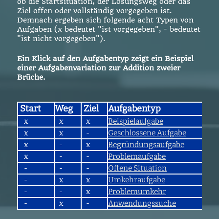
ob die Startsituation, der Lösungsweg oder das
Ziel offen oder vollständig vorgegeben ist.
Demnach ergeben sich folgende acht Typen von
Aufgaben (x bedeutet "ist vorgegeben", - bedeutet
"ist nicht vorgegeben").
Ein Klick auf den Aufgabentyp zeigt ein Beispiel
einer Aufgabenvariation zur Addition zweier
Brüche.
Start
Weg
Ziel
Aufgabentyp
x
x
x
Beispielaufgabe
x
x
-
Geschlossene Aufgabe
x
-
x
Begründungsaufgabe
x
-
-
Problemaufgabe
-
-
-
Offene Situation
-
x
x
Umkehraufgabe
-
-
x
Problemumkehr
-
x
-
Anwendungssuche