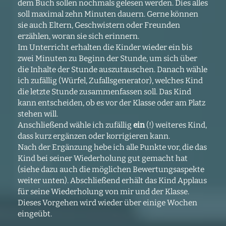
dem Buch sollen nochmals gelesen werden. Dies alles
soll maximal zehn Minuten dauern. Gerne können
sie auch Eltern, Geschwistern oder Freunden
erzählen, woran sie sich erinnern.
Im Unterricht erhalten die Kinder wieder ein bis
zwei Minuten zu Beginn der Stunde, um sich über
die Inhalte der Stunde auszutauschen. Danach wähle
ich zufällig (Würfel, Zufallsgenerator), welches Kind
die letzte Stunde zusammenfassen soll. Das Kind
kann entscheiden, ob es vor der Klasse oder am Platz
stehen will.
Anschließend wähle ich zufällig
ein
(!) weiteres Kind,
dass kurz ergänzen oder korrigieren kann.
Nach der Ergänzung hebe ich alle Punkte vor, die das
Kind bei seiner Wiederholung gut gemacht hat
(siehe dazu auch die möglichen Bewertungsaspekte
weiter unten). Abschließend erhält das Kind Applaus
für seine Wiederholung von mir und der Klasse.
Dieses Vorgehen wird wieder über einige Wochen
eingeübt.