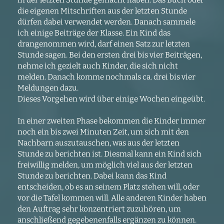
in der letzten Stunde gemacht haben. Das Buch oder
die eigenen Mitschriften aus der letzten Stunde
dürfen dabei verwendet werden. Danach sammele
ich einige Beiträge der Klasse. Ein Kind das
drangenommen wird, darf einen Satz zur letzten
Stunde sagen. Bei den ersten drei bis vier Beiträgen,
nehme ich gezielt auch Kinder, die sich nicht
melden. Danach komme nochmals ca. drei bis vier
Meldungen dazu.
Dieses Vorgehen wird über einige Wochen eingeübt.
In einer zweiten Phase bekommen die Kinder immer
noch ein bis zwei Minuten Zeit, um sich mit den
Nachbarn auszutauschen, was aus der letzten
Stunde zu berichten ist. Diesmal kann ein Kind sich
freiwillig melden, um möglich viel aus der letzten
Stunde zu berichten. Dabei kann das Kind
entscheiden, ob es an seinem Platz stehen will, oder
vor die Tafel kommen will. Alle anderen Kinder haben
den Auftrag sehr konzentriert zuzuhören, um
anschließend gegebenenfalls ergänzen zu können.