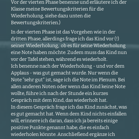
Vor der vierten Phase benenne und erläutere ich der
Klasse meine Bewertungskriterien für die
Wiederholung, siehe dazu unten die
Bewertungskriterien.)
In der vierten Phase ist das Vorgehen wie in der
dritten Phase, allerdings frage ich das Kind vor (!)
seiner Wiederholung, ob es für seine Wiederholung
eine Note haben möchte. Zudem muss das Kind nun
vor der Tafel stehen, während es wiederholt.
Ich benenne nach der Wiederholung - und vor dem
Applaus - was gut gemacht wurde. Nur wenn die
Note "sehr gut" ist, sage ich die Note im Plenum. Bei
allen anderen Noten oder wenn das Kind keine Note
wollte, führe ich nach der Stunde ein kurzes
Gespräch mit dem Kind, das wiederholt hat.
In diesem Gespräch frage ich das Kind zunächst, was
es gut gemacht hat. Wenn dem Kind nichts einfallen
will, erinnere ich daran, dass ich ja bereits einige
positive Punkte genannt habe, die es einfach
wiederholen könnte. Anschließend ergänze ich