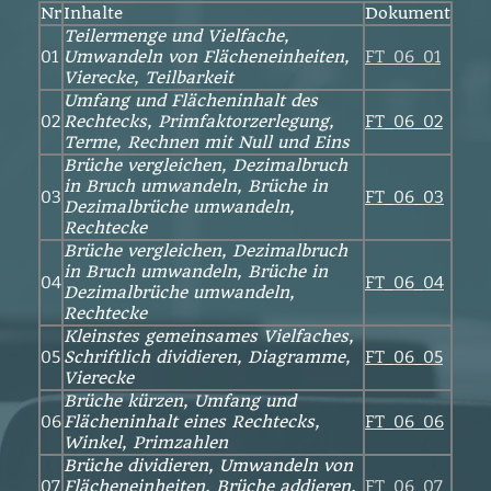
Nr
Inhalte
Dokument
Teilermenge und Vielfache,
01
Umwandeln von Flächeneinheiten,
FT_06_01
Vierecke, Teilbarkeit
Umfang und Flächeninhalt des
02
Rechtecks, Primfaktorzerlegung,
FT_06_02
Terme, Rechnen mit Null und Eins
Brüche vergleichen, Dezimalbruch
in Bruch umwandeln, Brüche in
03
FT_06_03
Dezimalbrüche umwandeln,
Rechtecke
Brüche vergleichen, Dezimalbruch
in Bruch umwandeln, Brüche in
04
FT_06_04
Dezimalbrüche umwandeln,
Rechtecke
Kleinstes gemeinsames Vielfaches,
05
Schriftlich dividieren, Diagramme,
FT_06_05
Vierecke
Brüche kürzen, Umfang und
06
Flächeninhalt eines Rechtecks,
FT_06_06
Winkel, Primzahlen
Brüche dividieren, Umwandeln von
07
Flächeneinheiten, Brüche addieren,
FT_06_07