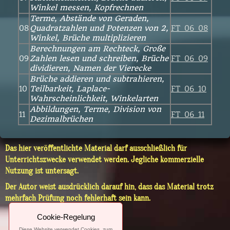
Winkel messen, Kopfrechnen
Terme, Abstände von Geraden,
08
Quadratzahlen und Potenzen von 2,
FT_06_08
Winkel, Brüche multiplizieren
Berechnungen am Rechteck, Große
09
Zahlen lesen und schreiben, Brüche
FT_06_09
dividieren, Namen der Vierecke
Brüche addieren und subtrahieren,
10
Teilbarkeit, Laplace-
FT_06_10
Wahrscheinlichkeit, Winkelarten
Abbildungen, Terme, Division von
11
FT_06_11
Dezimalbrüchen
Das hier veröffentlichte Material darf ausschließlich für
Unterrichtszwecke verwendet werden. Jegliche kommerzielle
Nutzung ist untersagt.
Der Autor weist ausdrücklich darauf hin, dass das Material trotz
mehrfach Prüfung noch fehlerhaft sein kann.
Cookie-Regelung
Diese Website verwendet Cookies, zum