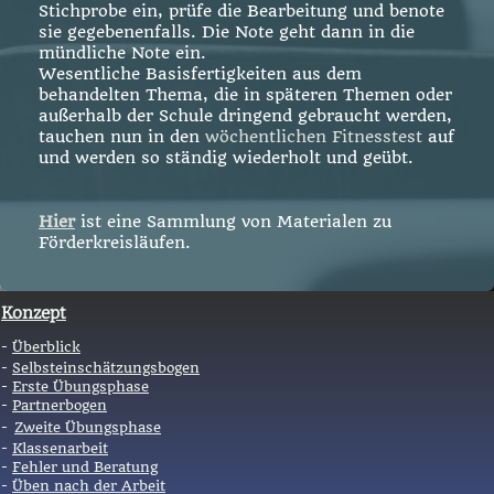
Stichprobe ein, prüfe die Bearbeitung und benote
sie gegebenenfalls. Die Note geht dann in die
mündliche Note ein.
Wesentliche Basisfertigkeiten aus dem
behandelten Thema, die in späteren Themen oder
außerhalb der Schule dringend gebraucht werden,
tauchen nun in den
wöchentlichen Fitnesstest
auf
und werden so ständig wiederholt und geübt.
Hier
ist eine Sammlung von Materialen zu
Förderkreisläufen.
Konzept
-
Überblick
-
Selbsteinschätzungsbogen
-
Erste Übungsphase
-
Partnerbogen
-
Zweite Übungsphase
-
Klassenarbeit
-
Fehler und Beratung
-
Üben nach der Arbeit