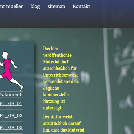
mr mueller
blog
sitemap
Kontakt
Das hier
veröffentlichte
Material darf
ausschließlich für
Unterrichtszwecke
verwendet werden.
Jegliche
Dokument
kommerzielle
Nutzung ist
FT_09_01
untersagt.
FT_09_02
Der Autor weist
ausdrücklich darauf
FT_09_03
hin, dass das Material