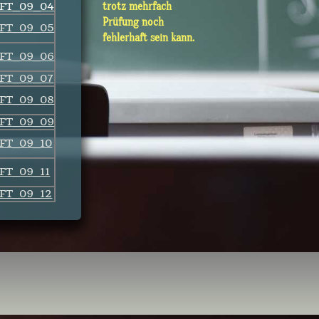
FT_09_04
trotz mehrfach
Prüfung noch
FT_09_05
fehlerhaft sein kann.
FT_09_06
FT_09_07
FT_09_08
FT_09_09
FT_09_10
FT_09_11
FT_09_12