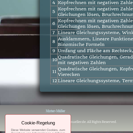
4
Kopfrechnen mit negativen Zahl
Kopfrechnen mit negativen Zahle
5
Gleichungen lösen, Bruchrechnu
Kopfrechnen mit negativen Zahle
6
Gleichungen lösen, Bruchrechnu
7
Lineare Gleichungssysteme, Win
Ausklammern, Lineare Funktionen
8
Binomische Formeln
9
Umfang und Fläche am Rechteck,
Quadratische Gleichungen, Gerad
10
mit negativen Zahlen
Quadratische Gleichungen, Kopfr
11
Vierecken
12
Lineare Gleichungssysteme, Ter
Mister-Müller
© 2023. mister-mueller.de. All Rights Reserved.
Cookie-Regelung
Diese Website verwendet Cookies, zum