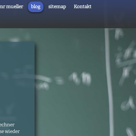
mr mueller
blog
sitemap
Kontakt
rechner
ise wieder