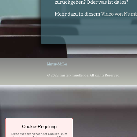
zurückgeben? Oder was ist da los?
Mehr dazu in diesem
Video von Numb
Mister-Müller
© 2023. mister-mueller.de. All Rights Reserved.
Cookie-Regelung
Diese Website verwendet Cookies, zum